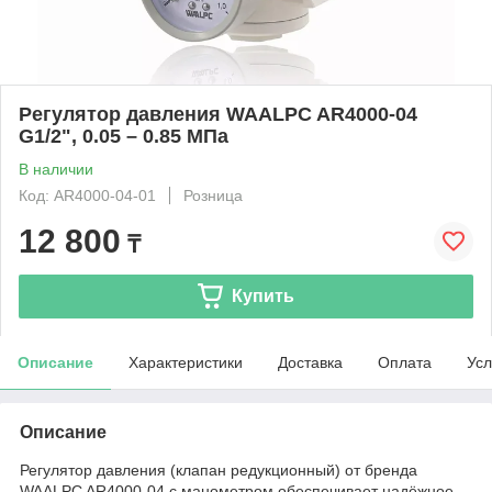
Регулятор давления WAALPC AR4000-04
G1/2", 0.05 – 0.85 МПа
В наличии
Код: AR4000-04-01
Розница
12 800
₸
Купить
Описание
Характеристики
Доставка
Оплата
Усл
Описание
Регулятор давления (клапан редукционный) от бренда
WAALPC AR4000-04 с манометром обеспечивает надёжное