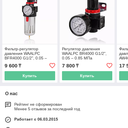
Фильтр-регулятор
Регулятор давления
Филь
давления WAALPC
WAALPC BR4000 G1/2",
дав
BFR4000 G1/2", 0.05 –
0.05 – 0.85 МПа
AW40
0.85 МПа
0.8
9 600
7 800
17 
₸
₸
Купить
Купить
О нас
Рейтинг не сформирован
Менее 5 отзывов за последний год
Работает с 06.03.2015