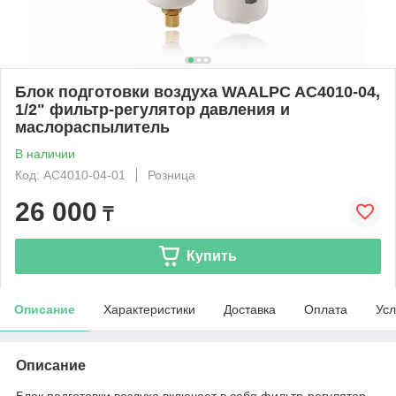
Блок подготовки воздуха WAALPC AC4010-04,
1/2" фильтр-регулятор давления и
маслораспылитель
В наличии
Код: AC4010-04-01
Розница
26 000
₸
Купить
Описание
Характеристики
Доставка
Оплата
Усл
Описание
Блок подготовки воздуха включает в себя фильтр-регулятор