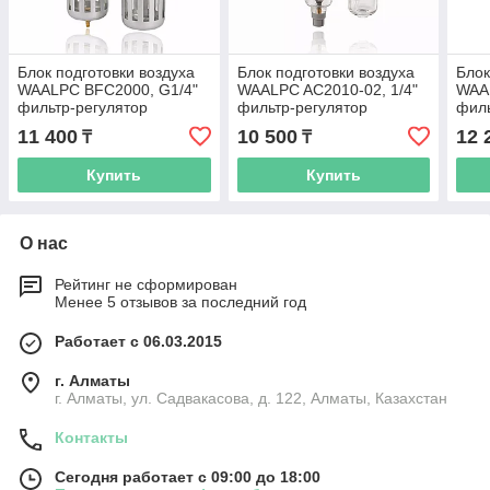
Блок подготовки воздуха
Блок подготовки воздуха
Блок
WAALPC BFC2000, G1/4"
WAALPC AC2010-02, 1/4"
WAAL
фильтр-регулятор
фильтр-регулятор
филь
давления и
давления и
давл
11 400
10 500
12 
₸
₸
маслораспылитель
маслораспылитель
мас
Купить
Купить
О нас
Рейтинг не сформирован
Менее 5 отзывов за последний год
Работает с 06.03.2015
г. Алматы
г. Алматы, ул. Садвакасова, д. 122, Алматы, Казахстан
Контакты
Сегодня работает с 09:00 до 18:00