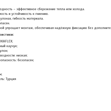
одность – эффективное сбережение тепла или холода.
ость и устойчивость к гниению.
улонах, гибкость материала.
пасен.
ой упрощает монтаж, обеспечивая надёжную фиксацию без дополните
ристики:
OKAFLEX;
ный каучук;
улон;
водности: низкая;
опасность: безопасен;
м;
ль: Турция