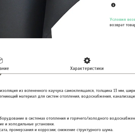
возврат това
ание
Характеристики
оизоляция из вспененного каучука самоклеящаяся, толщина 13 мм, шири
егниющий материал для систем отопления, водоснабжения, канализац
борудование в системах отопления и горячего/холодного водоснабжен
е и холодильные установки.
сата, промерзания и коррозии; снижение структурного шума.