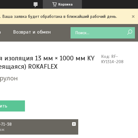
Корзина
. Ваша заявка будет обработана в ближайший рабочий день.
а
Возврат и обмен
я изоляция 13 мм × 1000 мм KY
Код:
RF-
KY1314-208
еящаяся) ROKAFLEX
/рулон
ить
-71-38
аж