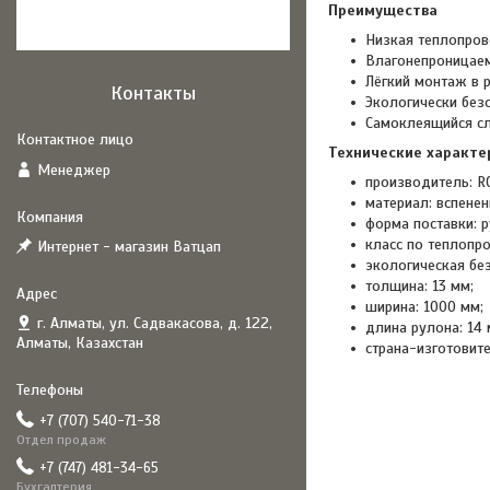
Преимущества
Низкая теплопров
Влагонепроницаем
Лёгкий монтаж в р
Контакты
Экологически безо
Самоклеящийся сл
Технические характе
Менеджер
производитель: R
материал: вспенен
форма поставки: р
класс по теплопро
Интернет - магазин Ватцап
экологическая без
толщина: 13 мм;
ширина: 1000 мм;
г. Алматы, ул. Садвакасова, д. 122,
длина рулона: 14 
Алматы, Казахстан
страна-изготовите
+7 (707) 540-71-38
Отдел продаж
+7 (747) 481-34-65
Бухгалтерия