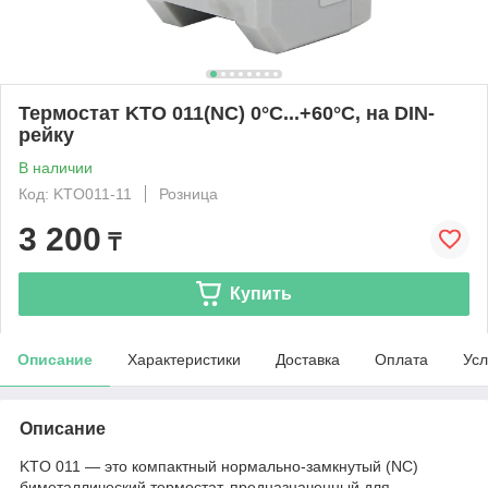
Термостат KTO 011(NC) 0°C...+60°C, на DIN-
рейку
В наличии
Код: KTO011-11
Розница
3 200
₸
Купить
Описание
Характеристики
Доставка
Оплата
Усл
Описание
KTO 011 — это компактный нормально-замкнутый (NC)
биметаллический термостат, предназначенный для