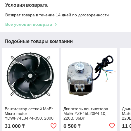
Условия возврата
Возврат товара в течение 14 дней по договоренности
Все условия возврата
Подобные товары компании
Вентилятор осевой MaEr
Двигатель вентилятора
Двиг
Micro-motor
MaEr YZF45L20P4-10,
MaE
YDWF74L34P4-350, 2800
220В, 36Вт
220В
м3/час
31 000
6 500
11 
₸
₸