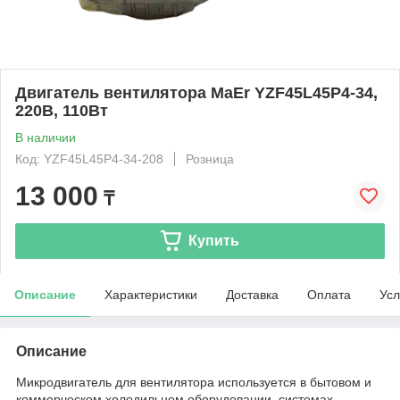
Двигатель вентилятора MaEr YZF45L45P4-34,
220В, 110Вт
В наличии
Код: YZF45L45P4-34-208
Розница
13 000
₸
Купить
Описание
Характеристики
Доставка
Оплата
Усл
Описание
Микродвигатель для вентилятора используется в бытовом и
коммерческом холодильном оборудовании, системах