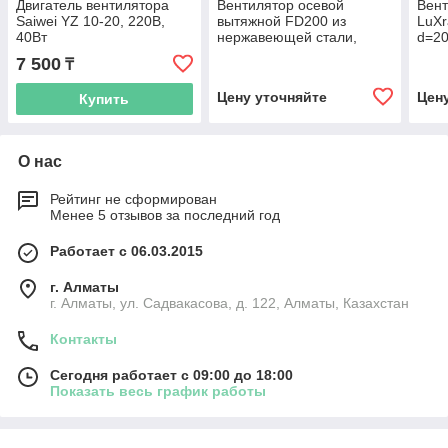
Двигатель вентилятора
Вентилятор осевой
Вент
Saiwei YZ 10-20, 220В,
вытяжной FD200 из
LuXr
40Вт
нержавеющей стали,
d=20
d=200мм, 60Вт
7 500
₸
Цену уточняйте
Цен
Купить
О нас
Рейтинг не сформирован
Менее 5 отзывов за последний год
Работает с 06.03.2015
г. Алматы
г. Алматы, ул. Садвакасова, д. 122, Алматы, Казахстан
Контакты
Сегодня работает с 09:00 до 18:00
Показать весь график работы