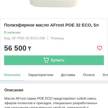
Полиэфирное масло AFrost POE 32 ECO, 5л
В наличии
Код: AF-POE-32-ECO-208
Розница
56 500
₸
Купить
Описание
Характеристики
Доставка
Оплата
Усл
Описание
Масла AFrost серии POE ECO представляют собой смесь
эфиров полиолов и присадок, специально разработанных
для улучшения смазывающих свойств, химической и