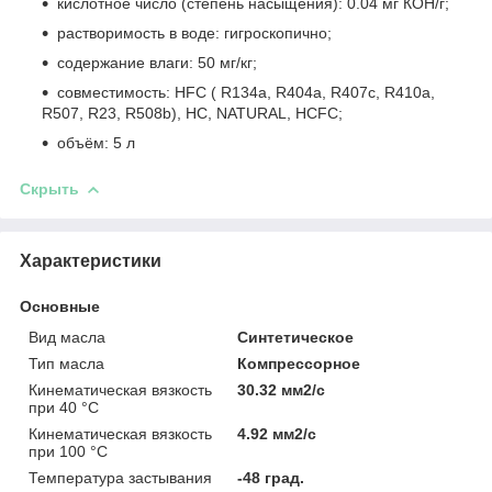
кислотное число (степень насыщения): 0.04 мг КОН/г;
растворимость в воде: гигроскопично;
содержание влаги: 50 мг/кг;
совместимость: HFC ( R134a, R404a, R407c, R410a,
R507, R23, R508b), HC, NATURAL, HCFC;
объём: 5 л
Скрыть
Характеристики
Основные
Вид масла
Синтетическое
Тип масла
Компрессорное
Кинематическая вязкость
30.32 мм2/с
при 40 °С
Кинематическая вязкость
4.92 мм2/с
при 100 °С
Температура застывания
-48 град.