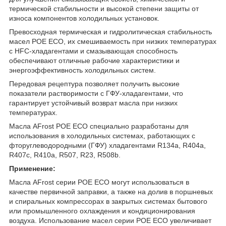
термической стабильности и высокой степени защиты от
износа компонентов холодильных установок.
Превосходная термическая и гидролитическая стабильность
масел POE ECO, их смешиваемость при низких температурах
с HFC-хладагентами и смазывающая способность
обеспечивают отличные рабочие характеристики и
энергоэффективность холодильных систем.
Передовая рецептура позволяет получить высокие
показатели растворимости с ГФУ-хладагентами, что
гарантирует устойчивый возврат масла при низких
температурах.
Масла AFrost POE ECO специально разработаны для
использования в холодильных системах, работающих с
фторуглеводородными (ГФУ) хладагентами R134a, R404a,
R407c, R410a, R507, R23, R508b.
Применение:
Масла AFrost серии POE ECO могут использоваться в
качестве первичной заправки, а также на долив в поршневых
и спиральных компрессорах в закрытых системах бытового
или промышленного охлаждения и кондиционирования
воздуха. Использование масел серии РОЕ ECO увеличивает