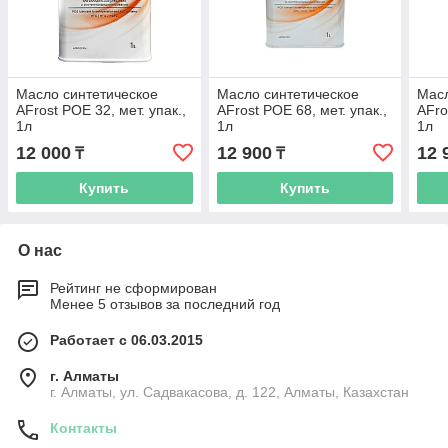
Масло синтетическое
Масло синтетическое
Масл
AFrost POE 32, мет. упак.,
AFrost POE 68, мет. упак.,
AFro
1л
1л
1л
12 000
12 900
12 
₸
₸
Купить
Купить
О нас
Рейтинг не сформирован
Менее 5 отзывов за последний год
Работает с 06.03.2015
г. Алматы
г. Алматы, ул. Садвакасова, д. 122, Алматы, Казахстан
Контакты