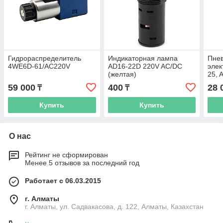
Гидрораспределитель
Индикаторная лампа
Пне
4WE6D-61/AC220V
AD16-22D 220V AC/DC
элек
(желтая)
25, 
59 000
400
28 
₸
₸
Купить
Купить
О нас
Рейтинг не сформирован
Менее 5 отзывов за последний год
Работает с 06.03.2015
г. Алматы
г. Алматы, ул. Садвакасова, д. 122, Алматы, Казахстан