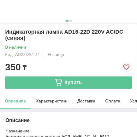
Индикаторная лампа AD16-22D 220V AC/DC
(синяя)
В наличии
Код: AD22DS4-11
Розница
350
₸
Купить
Описание
Характеристики
Доставка
Оплата
Усл
Описание
Назначение
Арматура светосигнальная АСЛ, АМЕ, АС, AL, EMR