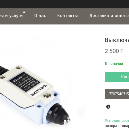
ы и услуги
О нас
Контакты
Доставка и оплат
Выключа
2 500 ₸
В наличии
Куп
+770754071
возврат това