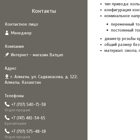
тип привода: кол
конфигурация конт
Контакты
номинальное напр
переменный ток
постоянный ток
Менеджер
диаметр резьбы к
общий размер без
материал: смола, 
Интернет - магазин Ватцап
г. Алматы, ул. Садвакасова, д. 122,
Алматы, Казахстан
+7 (707) 540-71-38
Отдел продаж
+7 (747) 481-34-65
Бухгалтерия
+7 (707) 575-48-18
Отдел продаж