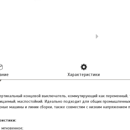
ание
Характеристики
ертикальный концевой выключатель, коммутирующий как переменный, та
ицаемый, маслостойкий. Идеально подходит для общих промышленных 
рные машины и линии сборки, также совместим с низким напряжением п
ристики:
 мгновенное;