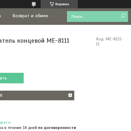
Корзина
а
Возврат и обмен
тель концевой МЕ-8111
Код:
ME-8111-
11
ить
38
ра в течение 14 дней
по договоренности