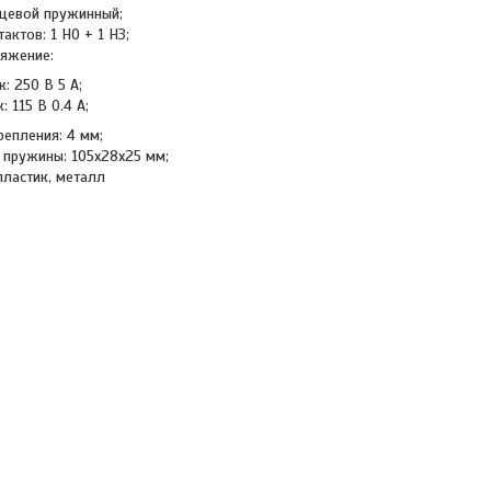
ьцевой пружинный;
актов: 1 НО + 1 НЗ;
яжение:
: 250 В 5 А;
: 115 В 0.4 А;
репления: 4 мм;
 пружины: 105x28x25 мм;
пластик, металл