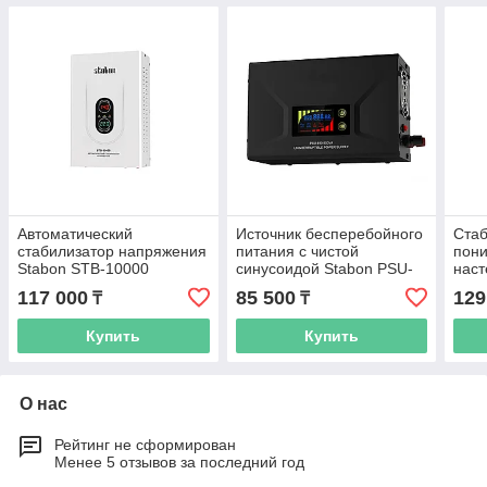
Автоматический
Источник бесперебойного
Стаб
стабилизатор напряжения
питания с чистой
пон
Stabon STB-10000
синусоидой Stabon PSU-
наст
810-800VA, 220В, 800ВА
90-2
117 000
85 500
129
₸
₸
Купить
Купить
О нас
Рейтинг не сформирован
Менее 5 отзывов за последний год