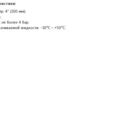
ристики:
р: 4" (100 мм);
;
 не более 4 бар;
екачиваемой жидкости: -10℃～+50℃.