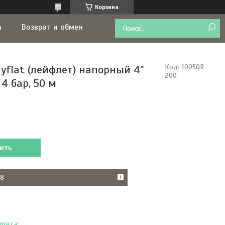
Корзина
а
Возврат и обмен
ayflat (лейфлет) напорный 4"
Код:
10050R-
200
 4 бар, 50 м
ить
18