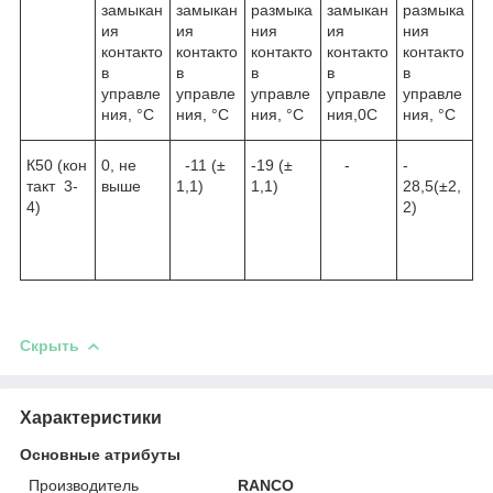
замыкан
замыкан
размыка
замыкан
размыка
ия
ия
ния
ия
ния
контакто
контакто
контакто
контакто
контакто
в
в
в
в
в
управле
управле
управле
управле
управле
ния, °С
ния, °С
ния, °С
ния,0С
ния, °С
К50 (кон
0, не
-11 (±
-19 (±
-
-
такт 3-
выше
1,1)
1,1)
28,5(±2,
4)
2)
Скрыть
Характеристики
Основные атрибуты
Производитель
RANCO