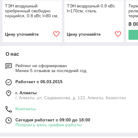
ТЭН воздушный
ТЭН воздушный 0.8 кВт,
Терм
оребренный свободно
l=170см, сталь
реле
гнущийся, 0.8 кВт, l=80 см,
терм
d=6/7.4мм, нержавеющая
L414
8 0
сталь
Цену уточняйте
Цену уточняйте
О нас
Рейтинг не сформирован
Менее 5 отзывов за последний год
Работает с 06.03.2015
г. Алматы
г. Алматы, ул. Садвакасова, д. 122, Алматы, Казахстан
Контакты
Сегодня работает с 09:00 до 18:00
Показать весь график работы