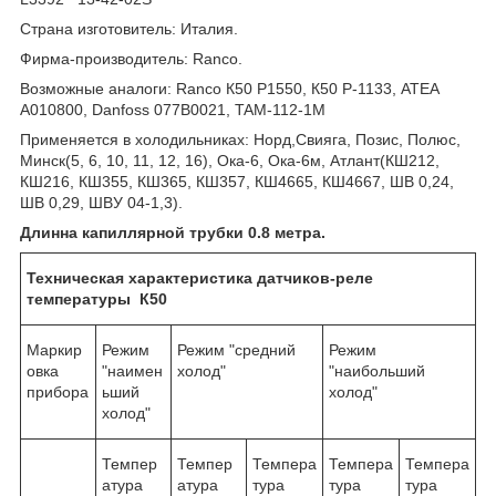
Страна изготовитель: Италия.
Фирма-производитель: Ranco.
Возможные аналоги: Ranco К50 Р1550, К50 Р-1133, ATEA
A010800, Danfoss 077B0021, TAM-112-1M
Применяется в холодильниках: Норд,Свияга, Позис, Полюс,
Минск(5, 6, 10, 11, 12, 16), Ока-6, Ока-6м, Атлант(КШ212,
КШ216, КШ355, КШ365, КШ357, КШ4665, КШ4667, ШВ 0,24,
ШВ 0,29, ШВУ 04-1,3).
Длинна капиллярной трубки 0.8 метра.
Техническая характеристика датчиков-реле
температуры К50
Маркир
Режим
Режим "средний
Режим
овка
"наимен
холод"
"наибольший
прибора
ь­ший
холод"
холод"
Темпер
Темпер
Темпера
Темпера
Темпера
атура
атура
тура
тура
тура