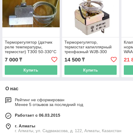
Терморегулятор (датчик
Терморегулятор,
Клап
реле температуры,
термостат капиллярный
нор
термостат) T300 50-330°С
трехфазный WJB-300
WAA
(L- 1)
250В, 300С
1/4 
7 000
14 500
21 
₸
₸
Купить
Купить
О нас
Рейтинг не сформирован
Менее 5 отзывов за последний год
Работает с 06.03.2015
г. Алматы
г. Алматы, ул. Садвакасова, д. 122, Алматы, Казахстан