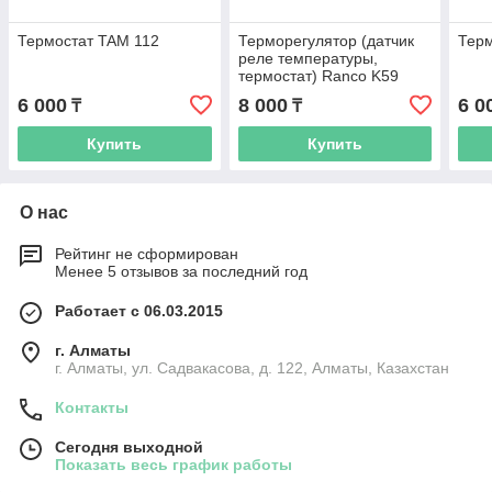
Термостат TAM 112
Терморегулятор (датчик
Терм
реле температуры,
термостат) Ranco K59
L4148 (L-1,1)
6 000
8 000
6 0
₸
₸
Купить
Купить
О нас
Рейтинг не сформирован
Менее 5 отзывов за последний год
Работает с 06.03.2015
г. Алматы
г. Алматы, ул. Садвакасова, д. 122, Алматы, Казахстан
Контакты
Сегодня выходной
Показать весь график работы