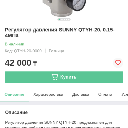
Регулятор давления SUNNY QTYH-20, 0.15-
4МПа
В наличии
Код: QTYH-20-0000
Розница
42 000
₸
Купить
Описание
Характеристики
Доставка
Оплата
Усл
Описание
Регулятор давления SUNNY QTYH-20 предназначен для
управления рабочим давлением в пневматических системах.