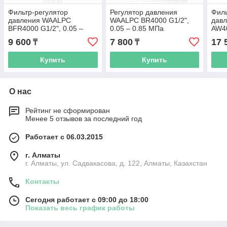
Фильтр-регулятор
Регулятор давления
Филь
давления WAALPC
WAALPC BR4000 G1/2",
дав
BFR4000 G1/2", 0.05 –
0.05 – 0.85 МПа
AW40
0.85 МПа
0.8
9 600
7 800
17 
₸
₸
Купить
Купить
О нас
Рейтинг не сформирован
Менее 5 отзывов за последний год
Работает с 06.03.2015
г. Алматы
г. Алматы, ул. Садвакасова, д. 122, Алматы, Казахстан
Контакты
Сегодня работает с 09:00 до 18:00
Показать весь график работы