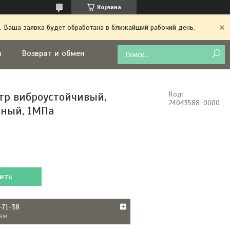
Корзина
. Ваша заявка будет обработана в ближайший рабочий день.
а
Возврат и обмен
р виброустойчивый,
Код:
24043588-0000
ный, 1МПа
ить
-71-38
аж