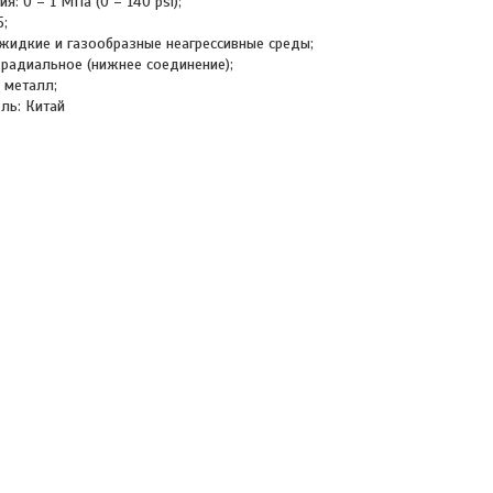
я: 0 – 1 МПа (0 – 140 psi);
5;
 жидкие и газообразные неагрессивные среды;
 радиальное (нижнее соединение);
 металл;
ль: Китай