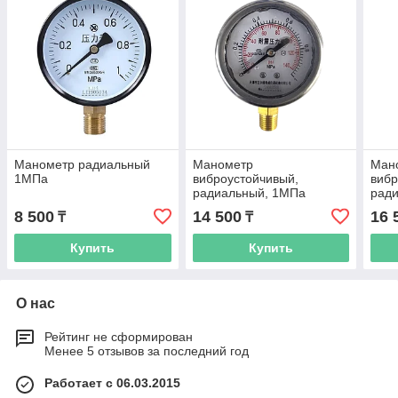
Манометр радиальный
Манометр
Ман
1МПа
виброустойчивый,
вибр
радиальный, 1МПа
рад
8 500
14 500
16 
₸
₸
Купить
Купить
О нас
Рейтинг не сформирован
Менее 5 отзывов за последний год
Работает с 06.03.2015