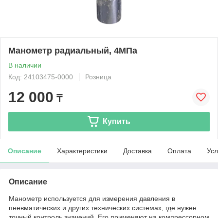
Манометр радиальный, 4МПа
В наличии
Код: 24103475-0000
Розница
12 000
₸
Купить
Описание
Характеристики
Доставка
Оплата
Усл
Описание
Манометр используется для измерения давления в
пневматических и других технических системах, где нужен
точный контроль значений. Его применяют на компрессорном