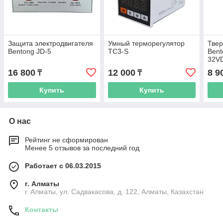
Защита электродвигателя
Умный терморегулятор
Твер
Bentong JD-5
TC3-S
Bent
32VD
16 800
12 000
8 9
₸
₸
Купить
Купить
О нас
Рейтинг не сформирован
Менее 5 отзывов за последний год
Работает с 06.03.2015
г. Алматы
г. Алматы, ул. Садвакасова, д. 122, Алматы, Казахстан
Контакты