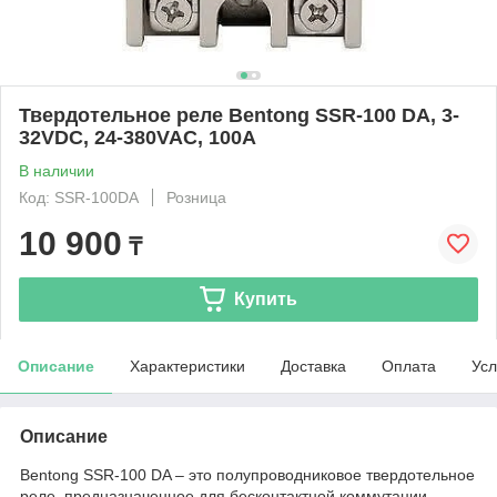
Твердотельное реле Bentong SSR-100 DA, 3-
32VDC, 24-380VAC, 100A
В наличии
Код: SSR-100DA
Розница
10 900
₸
Купить
Описание
Характеристики
Доставка
Оплата
Усл
Описание
Bentong SSR-100 DA – это полупроводниковое твердотельное
реле, предназначенное для бесконтактной коммутации