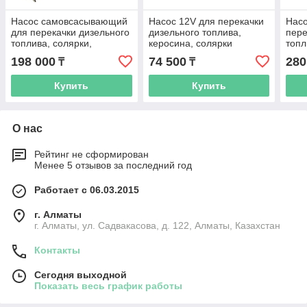
Насос самовсасывающий
Насос 12V для перекачки
Насо
для перекачки дизельного
дизельного топлива,
пере
топлива, солярки,
керосина, солярки
топл
керосина DYB-100, 15м,
SHIMGE ZY50-12DC
YY80
198 000
74 500
280
₸
₸
6м3/ч
Купить
Купить
О нас
Рейтинг не сформирован
Менее 5 отзывов за последний год
Работает с 06.03.2015
г. Алматы
г. Алматы, ул. Садвакасова, д. 122, Алматы, Казахстан
Контакты
Сегодня выходной
Показать весь график работы