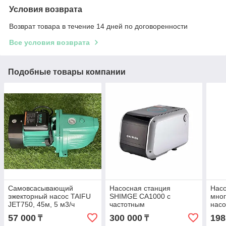
Условия возврата
Возврат товара в течение 14 дней по договоренности
Все условия возврата
Подобные товары компании
Самовсасывающий
Насосная станция
Насо
эжекторный насос TAIFU
SHIMGE CA1000 с
мно
JET750, 45м, 5 м3/ч
частотным
нас
преобразователем, 50м,
KSW1
57 000
300 000
198
₸
₸
7.2м3/ч