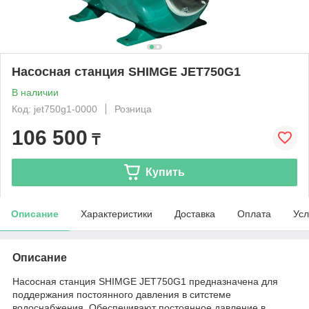
Насосная станция SHIMGE JET750G1
В наличии
Код: jet750g1-0000
Розница
106 500
₸
Купить
Описание
Характеристики
Доставка
Оплата
Усл
Описание
Насосная станция SHIMGE JET750G1 предназначена для
поддержания постоянного давления в ситстеме
водоснабжения. Обеспечивают постоянное давление в