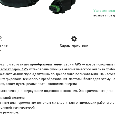
возврат това
ание
Характеристики
осы с частотным преобразователем серии APS
— новое поколение 
насосах серии APS
установлена функция автоматического анализа требов
ет автоматическую адаптацию по требованию пользователя. Ha насосах
интегрирована технология преобразования частоты, благодаря этому н
ля, таким путем реализовать экономию энергии.
азначены для циркуляции водяного отопления. Они применяется для:
льной системы;
оянным или переменным потоком жидкости для оптимизации рабочего э
тоянной температурой;
ым режимом.