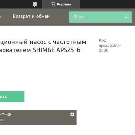
Корзина
а
Возврат и обмен
ционный насос с частотным
Код:
aps256180-
зователем SHIMGE APS25-6-
0000
ить
-71-38
аж