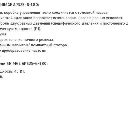
SHIMGE APS25-6-180:
я, коробка управления тесно соединяется с головкой насоса.
ческой адаптации позволяет использовать насос в разных условиях.
троль двух разных давлений (специфического давления и постоянного д
ческую мощность (P1).
ума.
ереключение ночного режима.
оянным магнитом/ компактный статора.
 преобразование частоты.
.
ели
SHIMGE APS25-6-180:
ность: 45 Вт.
б.