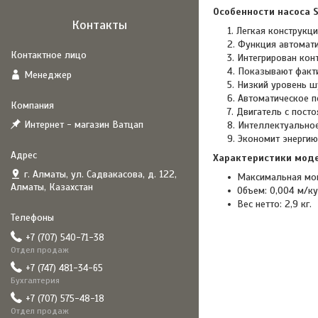
Особенности насоса 
Контакты
Легкая конструкци
Функция автомати
Интегрирован кон
Показывают факти
Менеджер
Низкий уровень ш
Автоматическое п
Двигатель с пост
Интернет - магазин Ватцап
Интеллектуальное
Экономит энергию
Характеристики мод
г. Алматы, ул. Садвакасова, д. 122,
Максимальная мощ
Алматы, Казахстан
Объем: 0,004 м/ку
Вес нетто: 2,9 кг.
+7 (707) 540-71-38
Отдел продаж
+7 (747) 481-34-65
Бухгалтерия
+7 (707) 575-48-18
Отдел продаж