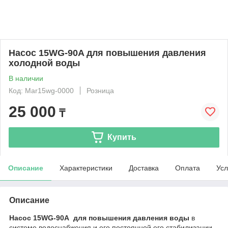
Насос 15WG-90A для повышения давления
холодной воды
В наличии
Код: Mar15wg-0000
Розница
25 000
₸
Купить
Описание
Характеристики
Доставка
Оплата
Усл
Описание
Насос 15WG-90A для повышения давления воды
в
системе водоснабжения и его постоянной его стабилизации.