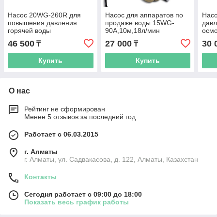
Насос 20WG-260R для
Насос для аппаратов по
Нас
повышения давления
продаже воды 15WG-
давл
горячей воды
90A,10м,18л/мин
осмо
24В
46 500
27 000
30 
₸
₸
Купить
Купить
О нас
Рейтинг не сформирован
Менее 5 отзывов за последний год
Работает с 06.03.2015
г. Алматы
г. Алматы, ул. Садвакасова, д. 122, Алматы, Казахстан
Контакты
Сегодня работает с 09:00 до 18:00
Показать весь график работы