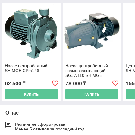
Насос центробежный
Насос центробежный
Цен
SHIMGE CPm146
всамовсасывающий
SHI
SGJW110 SHIMGE
62 500
78 000
155
₸
₸
Купить
Купить
О нас
Рейтинг не сформирован
Менее 5 отзывов за последний год