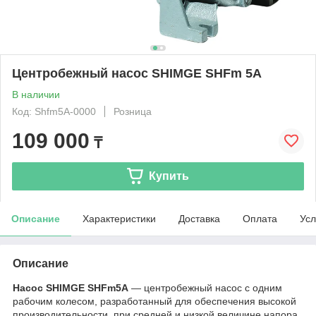
Центробежный насос SHIMGE SHFm 5A
В наличии
Код: Shfm5A-0000
Розница
109 000
₸
Купить
Описание
Характеристики
Доставка
Оплата
Усл
Описание
Насос SHIMGE SHFm5A
― центробежный насос с одним
рабочим колесом, разработанный для обеспечения высокой
производительности при средней и низкой величине напора.