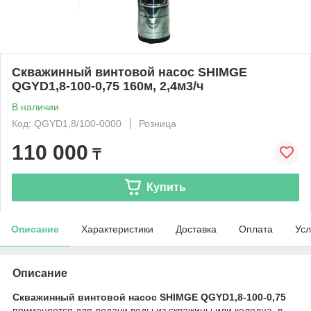
Скважинный винтовой насос SHIMGE
QGYD1,8-100-0,75 160м, 2,4м3/ч
В наличии
Код: QGYD1,8/100-0000
Розница
110 000
₸
Купить
Описание
Характеристики
Доставка
Оплата
Усл
Описание
Скважинный винтовой насос SHIMGE QGYD1,8-100-0,75
применяется д
ля подачи воды из скважины или колодца, в