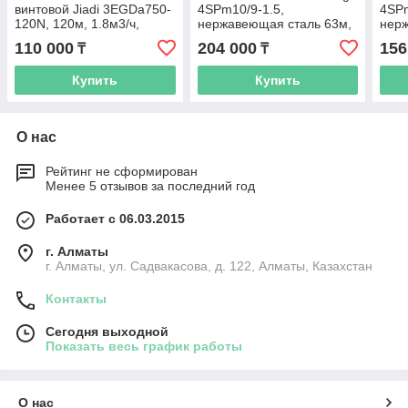
винтовой Jiadi 3EGDa750-
4SPm10/9-1.5,
4SPm
120N, 120м, 1.8м3/ч,
нержавеющая сталь 63м,
нер
0.75кВт
12.6м3/ч, 4"(100мм)
104м
110 000
204 000
156
₸
₸
Купить
Купить
О нас
Рейтинг не сформирован
Менее 5 отзывов за последний год
Работает с 06.03.2015
г. Алматы
г. Алматы, ул. Садвакасова, д. 122, Алматы, Казахстан
Контакты
Сегодня выходной
Показать весь график работы
О нас