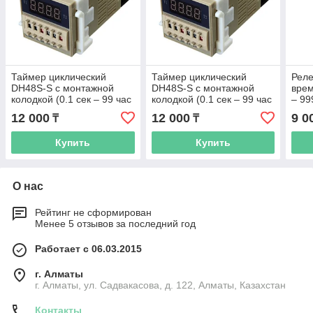
Таймер циклический
Таймер циклический
Реле
DH48S-S с монтажной
DH48S-S с монтажной
врем
колодкой (0.1 сек – 99 час
колодкой (0.1 сек – 99 час
– 99
), 12В
), 24В
12 000
12 000
9 0
₸
₸
Купить
Купить
О нас
Рейтинг не сформирован
Менее 5 отзывов за последний год
Работает с 06.03.2015
г. Алматы
г. Алматы, ул. Садвакасова, д. 122, Алматы, Казахстан
Контакты