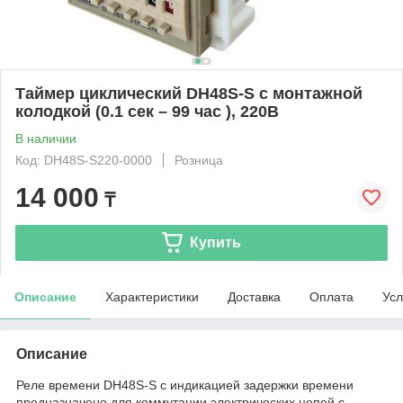
Таймер циклический DH48S-S с монтажной
колодкой (0.1 сек – 99 час ), 220В
В наличии
Код: DH48S-S220-0000
Розница
14 000
₸
Купить
Описание
Характеристики
Доставка
Оплата
Усл
Описание
Реле времени DH48S-S с индикацией задержки времени
предназначено для коммутации электрических цепей с