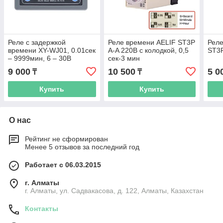
Реле с задержкой
Реле времени AELIF ST3P
Реле
времени XY-WJ01, 0.01сек
A-A 220В с колодкой, 0,5
ST3
– 9999мин, 6 – 30В
сек-3 мин
9 000
10 500
5 0
₸
₸
Купить
Купить
О нас
Рейтинг не сформирован
Менее 5 отзывов за последний год
Работает с 06.03.2015
г. Алматы
г. Алматы, ул. Садвакасова, д. 122, Алматы, Казахстан
Контакты