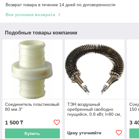
Возврат товара в течение 14 дней по договоренности
Все условия возврата
Подобные товары компании
Соединитель пластиковый
ТЭН воздушный
Соед
80 мм 3"
оребренный свободно
150 
гнущийся, 0.8 кВт, l=80 см,
d=6/7.4мм, нержавеющая
1 500
3 4
₸
сталь
Цену уточняйте
Купить