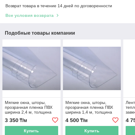
Возврат товара в течение 14 дней по договоренности
Все условия возврата
Подобные товары компании
Мягкие окна, шторы,
Мягкие окна, шторы,
Лент
прозрачная пленка ПВХ
прозрачная пленка ПВХ
теп
ширина 2,4 м, толщина
ширина 1,4 м, толщина
заве
0,4 мм, рулон 22м
0,58 мм, рулон 15м
м, т
3 350
4 500
4 7
₸/м
₸/м
Купить
Купить