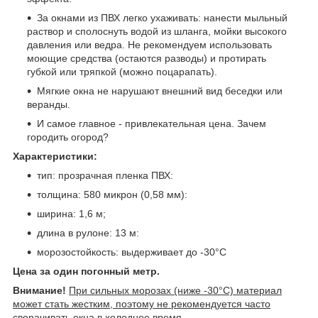
За окнами из ПВХ легко ухаживать: нанести мыльный
раствор и сполоснуть водой из шланга, мойки высокого
давления или ведра. Не рекомендуем использовать
моющие средства (остаются разводы) и протирать
губкой или тряпкой (можно поцарапать).
Мягкие окна не нарушают внешний вид беседки или
веранды.
И самое главное - привлекательная цена. Зачем
городить огород?
Характеристики:
тип: прозрачная пленка ПВХ:
толщина: 580 микрон (0,58 мм):
ширина: 1,6 м;
длина в рулоне: 13 м:
морозостойкость: выдерживает до -30°C
Цена за один погонный метр.
Внимание!
При сильных морозах (ниже -30°C) материал
может стать жестким, поэтому не рекомендуется часто
сворачивать окна в холодное время.