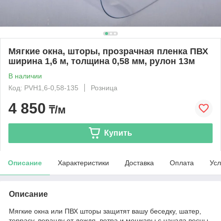
Мягкие окна, шторы, прозрачная пленка ПВХ
ширина 1,6 м, толщина 0,58 мм, рулон 13м
В наличии
Код: PVH1,6-0,58-135
Розница
4 850
₸/м
Купить
Описание
Характеристики
Доставка
Оплата
Усл
Описание
Мягкие окна или ПВХ шторы защитят вашу беседку, шатер,
террасу, веранду от дождя, ветра и мошкары с начала весны