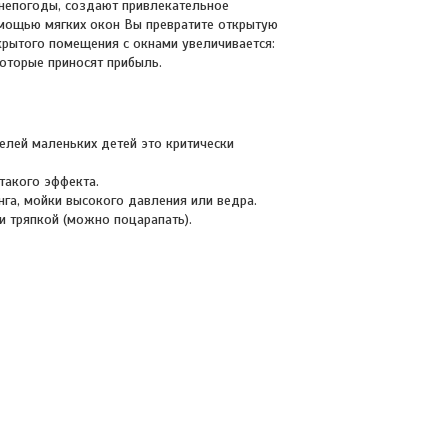
 непогоды, создают привлекательное
омощью мягких окон Вы превратите открытую
крытого помещения с окнами увеличивается:
которые приносят прибыль.
елей маленьких детей это критически
такого эффекта.
нга, мойки высокого давления или ведра.
и тряпкой (можно поцарапать).