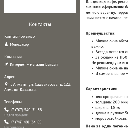
Владельцы кафе, ресто
внешнее оформление бе
летнюю веранду, терра
начинается с начала ве
Контакты
Преимущества:
Мягкие окна абсо
Менеджер
важно.
Всегда остается о
За окнами из ПВХ
Не рекомендуем исп
Интернет - магазин Ватцап
Мягкие окна не н
И самое главное 
г. Алматы, ул. Садвакасова, д. 122,
Характеристики:
Алматы, Казахстан
тип: прозрачная п
толщина: 200 микр
ширина: 1,8 м;
+7 (707) 540-71-38
длина в рулоне: 5
Отдел продаж
морозостойкость:
+7 (747) 481-34-65
Цена за один погонн
Бухгалтерия