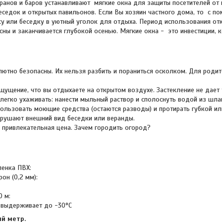
ранов и баров устанавливают мягкие окна для защиты посетителей от
седок и открытых павильонов. Если Вы хозяин частного дома, то с п
су или беседку в уютный уголок для отдыха. Период использования от
сны и заканчивается глубокой осенью. Мягкие окна - это инвестиции, 
лютно безопасны. Их нельзя разбить и пораниться осколком. Для родит
щущение, что вы отдыхаете на открытом воздухе. Застекление не дает 
 легко ухаживать: нанести мыльный раствор и сполоснуть водой из шла
ользовать моющие средства (остаются разводы) и протирать губкой ил
арушают внешний вид беседки или веранды.
- привлекательная цена. Зачем городить огород?
ленка ПВХ:
он (0,2 мм):
0 м:
 выдерживает до -30°C
ый метр.