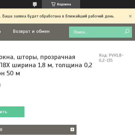
Корзина
. Ваша заявка будет обработана в ближайший рабочий день.
а
Возврат и обмен
окна, шторы, прозрачная
Код:
PVH1,8-
0,2-135
ПВХ ширина 1,8 м, толщина 0,2
он 50 м
м
ить
38