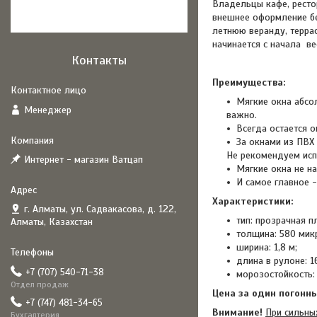
Владельцы кафе, ресто
внешнее оформление бе
летнюю веранду, терра
начинается с начала ве
Контакты
Преимущества:
Мягкие окна абсо
Менеджер
важно.
Всегда остается о
За окнами из ПВХ
Не рекомендуем исп
Интернет - магазин Ватцап
Мягкие окна не н
И самое главное 
Характеристики:
г. Алматы, ул. Садвакасова, д. 122,
тип: прозрачная п
Алматы, Казахстан
толщина: 580 микр
ширина: 1,8 м;
длина в рулоне: 1
+7 (707) 540-71-38
морозостойкость:
Отдел продаж
Цена за один погонн
+7 (747) 481-34-65
Внимание!
При сильны
Бухгалтерия