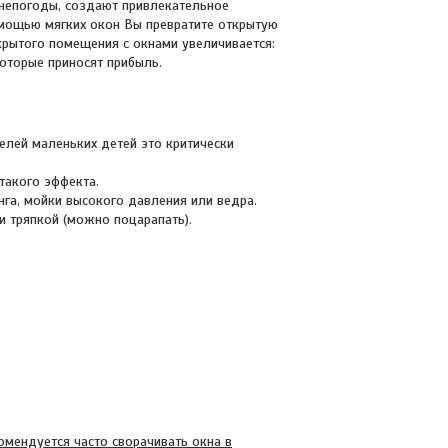
 непогоды, создают привлекательное
омощью мягких окон Вы превратите открытую
крытого помещения с окнами увеличивается:
которые приносят прибыль.
елей маленьких детей это критически
такого эффекта.
нга, мойки высокого давления или ведра.
и тряпкой (можно поцарапать).
омендуется часто сворачивать окна в