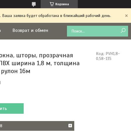
Корзина
. Ваша заявка будет обработана в ближайший рабочий день.
а
Возврат и обмен
окна, шторы, прозрачная
Код:
PVH1,8-
0,58-135
ПВХ ширина 1,8 м, толщина
 рулон 16м
м
ить
38