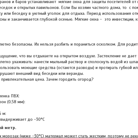
ранов и баров устанавливают мягкие окна для защиты посетителей от
седок и открытых павильонов. Если Вы хозяин частного дома, то с п
су или беседку в уютный уголок для отдыха. Период использования от
сны и заканчивается глубокой осенью. Мягкие окна - это инвестиции, 
лютно безопасны. Их нельзя разбить и пораниться осколком. Для родит
щущение, что вы отдыхаете на открытом воздухе. Застекление не дает 
 легко ухаживать: нанести мыльный раствор и сполоснуть водой из шла
ользовать моющие средства (остаются разводы) и протирать губкой ил
арушают внешний вид беседки или веранды.
- привлекательная цена. Зачем городить огород?
ленка ПВХ:
он (0,58 мм):
6 м:
 выдерживает до -30°C
ый метр.
х морозах (ниже -30°C) материал может стать жестким, поэтому не рек