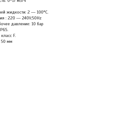
ть: 0-17 м3/ч
чей жидкости: 2 ― 100°С.
ия : 220 ― 240V;50Hz
очее давление: 10 бар
IP65.
 класс F.
 50 мм