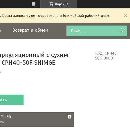
Корзина
. Ваша заявка будет обработана в ближайший рабочий день.
а
Возврат и обмен
иркуляционный c сухим
Код:
CPH40-
50F-0000
 CPH40-50F SHIMGE
₸
ить
-71-38
аж