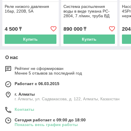
Реле низкого давления
Система распыления
Насо
1бар, 220В, 5А
воды в виде тумана PC-
4SPm
2804, 7 л/мин, труба ВД
нерж
100м, 100 форсунок
12.6
4 500
890 000
204
₸
₸
Купить
Купить
О нас
Рейтинг не сформирован
Менее 5 отзывов за последний год
Работает с 06.03.2015
г. Алматы
г. Алматы, ул. Садвакасова, д. 122, Алматы, Казахстан
Контакты
Сегодня работает с 09:00 до 18:00
Показать весь график работы