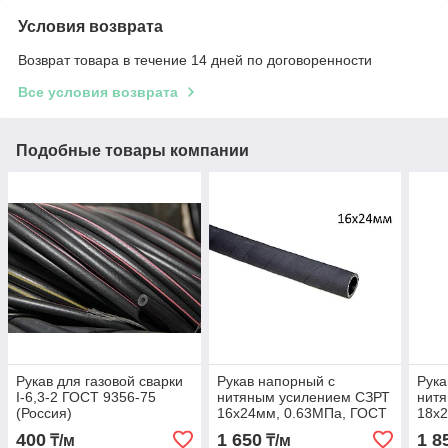
Условия возврата
Возврат товара в течение 14 дней по договоренности
Все условия возврата
Подобные товары компании
Рукав для газовой сварки
Рукав напорный с
Рука
I-6,3-2 ГОСТ 9356-75
нитяным усилением СЗРТ
нит
(Россия)
16х24мм, 0.63МПа, ГОСТ
18х
10362-2017
103
400
1 650
1 8
₸/м
₸/м