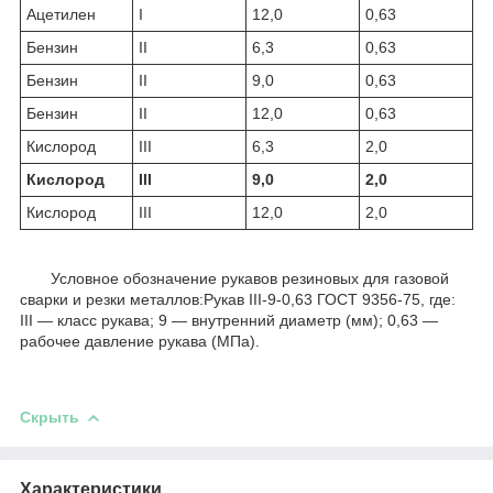
Ацетилен
І
12,0
0,63
Бензин
ІІ
6,3
0,63
Бензин
ІІ
9,0
0,63
Бензин
ІІ
12,0
0,63
Кислород
ІІІ
6,3
2,0
Кислород
ІІІ
9,0
2,0
Кислород
ІІІ
12,0
2,0
Условное обозначение рукавов резиновых для газовой
сварки и резки металлов:Рукав III-9-0,63 ГОСТ 9356-75, где:
III — класс рукава; 9 — внутренний диаметр (мм); 0,63 —
рабочее давление рукава (МПа).
Скрыть
Характеристики