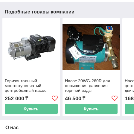
Подобные товары компании
Горизонтальный
Насос 20WG-260R для
Насо
многоступенчатый
повышения давления
цен
центробежный насос
горячей воды
двиг
SHIMGE BWJ4-3, 23.5м,
пост
252 000
46 500
168
₸
₸
4м3/час
Mkaw
Купить
Купить
О нас