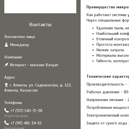
Преимущество микро
Как работают системы 
Через специальные фор
Контакты
Удаление пыли, н
Наибольший комфо
Отличный контрол
Простота монтаж
Менеджер
Низкие затраты
Материалы высоко
Гибкость эксплуа
Интернет - магазин Ватцап
Технические характе
Производительность - 
г. Алматы, ул. Садвакасова, д. 122,
Алматы, Казахстан
Рабочее давление - 80
Напряжение питания - 2
Потребляемая мощност
+7 (707) 540-71-38
Электромагнитный клап
Отдел продаж
Защита от сухого хода 
+7 (747) 481-34-65
Бухгалтерия