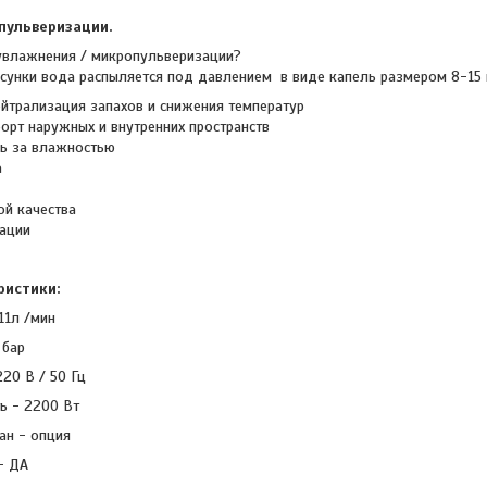
пульверизации.
увлажнения / микропульверизации?
сунки вода распыляется под давлением в виде капель размером 8-15 
ейтрализация запахов и снижения температур
рт наружных и внутренних пространств
ь за влажностью
а
й качества
тации
ристики:
11л /мин
 бар
20 В / 50 Гц
ь - 2200 Вт
ан - опция
- ДА