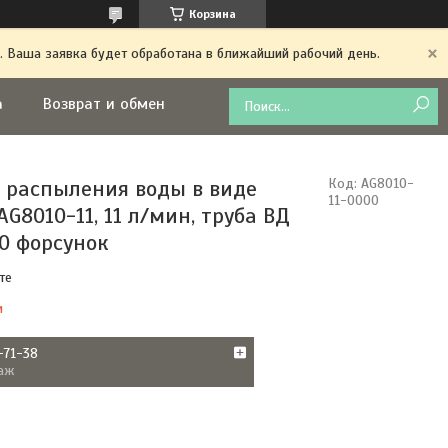
Корзина
. Ваша заявка будет обработана в ближайший рабочий день.
а
Возврат и обмен
 распыления воды в виде
Код:
AG8010-
11-0000
G8010-11, 11 л/мин, труба ВД
20 форсунок
те
и
-71-38
аж