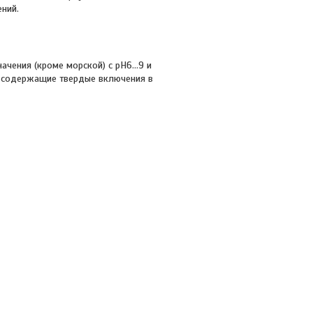
ний.
начения (кроме морской) с рН6…9 и
и, содержащие твердые включения в