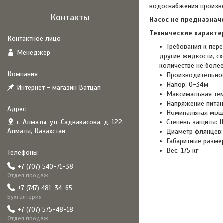
водоснабжения произв
Контакты
Насос не предназнач
Технические характе
Требования к пер
Менеджер
другие жидкости, с
количестве не более
Производительнос
Напор: 0-34м
Интернет - магазин Ватцап
Максимальная тем
Напряжение питан
Номинальная мощн
г. Алматы, ул. Садвакасова, д. 122,
Степень защиты: I
Алматы, Казахстан
Диаметр флянцев: 
Габаритные разме
Вес: 175 кг
+7 (707) 540-71-38
Отдел продаж
+7 (747) 481-34-65
Бухгалтерия
+7 (707) 575-48-18
Отдел продаж