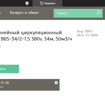
Корзина
а
Возврат и обмен
инейный циркуляционный
Код:
TB65-
34/2-7,5-0000
B65-34/2-7,5 380v, 34м, 50м3/ч
₸
ить
-71-38
аж