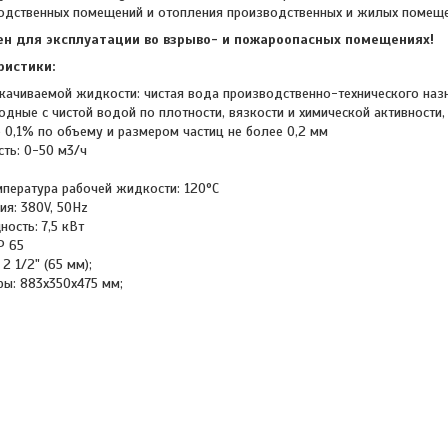
одственных помещений и отопления производственных и жилых помеще
ен для эксплуатации во взрыво- и пожароопасных помещениях!
ристики:
екачиваемой жидкости: чистая вода производственно-технического наз
ходные с чистой водой по плотности, вязкости и химической активност
 0,1% по объему и размером частиц не более 0,2 мм
ть: 0-50 м3/ч
пература рабочей жидкости: 120°С
ия: 380V, 50Hz
ость: 7,5 кВт
P 65
2 1/2" (65 мм);
ры: 883x350x475 мм;