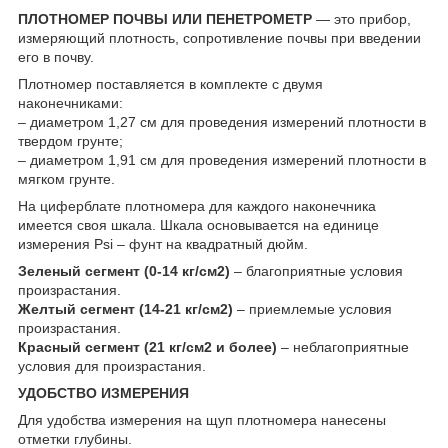
ПЛОТНОМЕР ПОЧВЫ ИЛИ ПЕНЕТРОМЕТР
— это прибор,
измеряющий плотность, сопротивление почвы при введении
его в почву.
Плотномер поставляется в комплекте с двумя
наконечниками:
– диаметром 1,27 см для проведения измерений плотности в
твердом грунте;
– диаметром 1,91 см для проведения измерений плотности в
мягком грунте.
На циферблате плотномера для каждого наконечника
имеется своя шкала. Шкала основывается на единице
измерения Psi – фунт на квадратный дюйм.
Зеленый сегмент (0-14 кг/см2)
– благоприятные условия
произрастания.
Желтый сегмент (14-21 кг/см2)
– приемлемые условия
произрастания.
Красный сегмент (21 кг/см2 и более)
– неблагоприятные
условия для произрастания.
УДОБСТВО ИЗМЕРЕНИЯ
Для удобства измерения на щуп плотномера нанесены
отметки глубины.