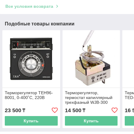
Все условия возврата
Подобные товары компании
Терморегулятор TEH96-
Терморегулятор,
Тер
8001, 0-400˚С, 220В
термостат капиллярный
TED-
трехфазный WJB-300
250В, 300С
23 500
14 500
16 
₸
₸
Купить
Купить