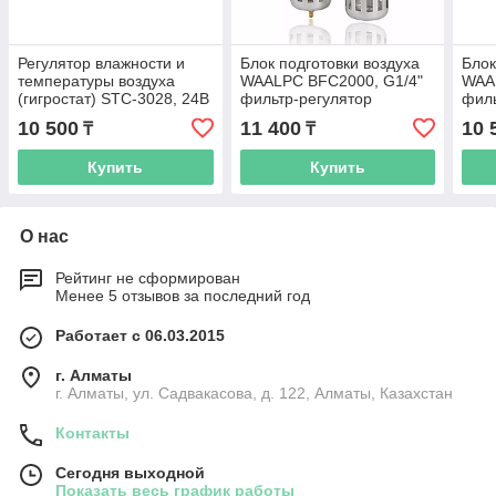
Регулятор влажности и
Блок подготовки воздуха
Блок
температуры воздуха
WAALPC BFC2000, G1/4"
WAAL
(гигростат) STC-3028, 24В
фильтр-регулятор
филь
давления и
давл
10 500
11 400
10 
₸
₸
маслораспылитель
мас
Купить
Купить
О нас
Рейтинг не сформирован
Менее 5 отзывов за последний год
Работает с 06.03.2015
г. Алматы
г. Алматы, ул. Садвакасова, д. 122, Алматы, Казахстан
Контакты
Сегодня выходной
Показать весь график работы