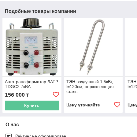
Подобные товары компании
Автотрансформатор ЛАТР
ТЭН воздушный 1.5кВт,
ТЭН 
TDGC2 7кВА
l=120см, нержавеющая
l=12
сталь
156 000
₸
Цену уточняйте
Цен
Купить
О нас
Рейтинг не сформирован