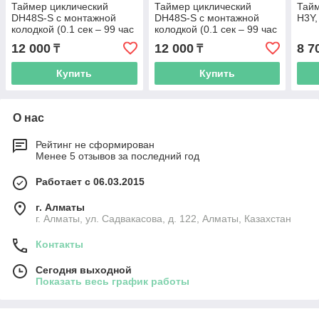
Таймер циклический
Таймер циклический
Тай
DH48S-S с монтажной
DH48S-S с монтажной
H3Y,
колодкой (0.1 сек – 99 час
колодкой (0.1 сек – 99 час
), 12В
), 24В
12 000
12 000
8 7
₸
₸
Купить
Купить
О нас
Рейтинг не сформирован
Менее 5 отзывов за последний год
Работает с 06.03.2015
г. Алматы
г. Алматы, ул. Садвакасова, д. 122, Алматы, Казахстан
Контакты
Сегодня выходной
Показать весь график работы