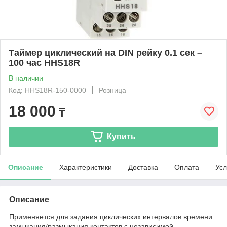
Таймер циклический на DIN рейку 0.1 сек –
100 час HHS18R
В наличии
Код: HHS18R-150-0000
Розница
18 000
₸
Купить
Описание
Характеристики
Доставка
Оплата
Усл
Описание
Применяется для задания циклических интервалов времени
замыкания/размыкания контактов с независимой