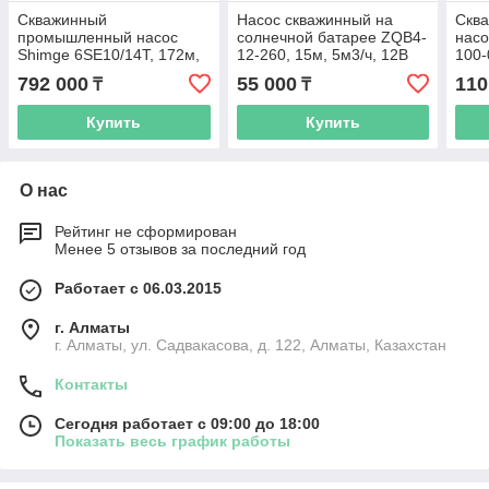
Скважинный
Насос скважинный на
Сква
промышленный насос
солнечной батарее ZQB4-
нас
Shimge 6SE10/14T, 172м,
12-260, 15м, 5м3/ч, 12В
100-
18 м3/ч, 380 В
792 000
55 000
110
₸
₸
Купить
Купить
О нас
Рейтинг не сформирован
Менее 5 отзывов за последний год
Работает с 06.03.2015
г. Алматы
г. Алматы, ул. Садвакасова, д. 122, Алматы, Казахстан
Контакты
Сегодня работает с 09:00 до 18:00
Показать весь график работы