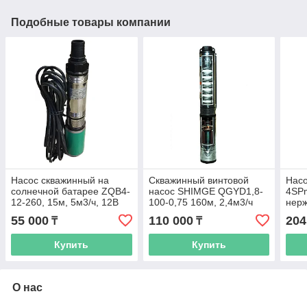
Подобные товары компании
Насос скважинный на
Скважинный винтовой
Насо
солнечной батарее ZQB4-
насос SHIMGE QGYD1,8-
4SPm
12-260, 15м, 5м3/ч, 12В
100-0,75 160м, 2,4м3/ч
нерж
12.6
55 000
110 000
204
₸
₸
Купить
Купить
О нас