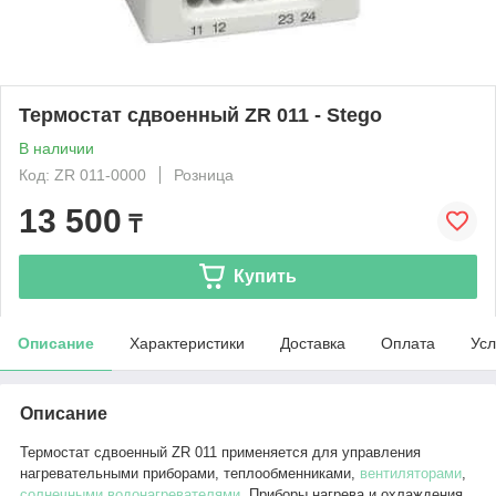
Термостат сдвоенный ZR 011 - Stego
В наличии
Код: ZR 011-0000
Розница
13 500
₸
Купить
Описание
Характеристики
Доставка
Оплата
Усл
Описание
Термостат сдвоенный ZR 011
применяется для управления
нагревательными приборами, теплообменниками,
вентиляторами
,
солнечными водонагревателями
. Приборы нагрева и охлаждения