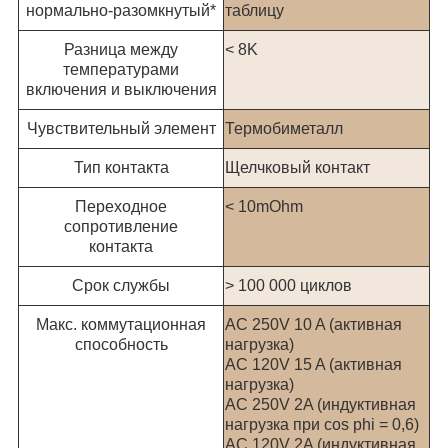
нормально-разомкнутый*
таблицу
Разница между
< 8K
температурами
включения и выключения
Чувствительный элемент
Термобиметалл
Тип контакта
Щелчковый контакт
Переходное
< 10mOhm
сопротивление
контакта
Срок службы
> 100 000 циклов
Макс. коммутационная
AC 250V 10 A (активная
способность
нагрузка)
AC 120V 15 A (активная
нагрузка)
AC 250V 2A (индуктивная
нагрузка при cos phi = 0,6)
AC 120V 2A (индуктивная