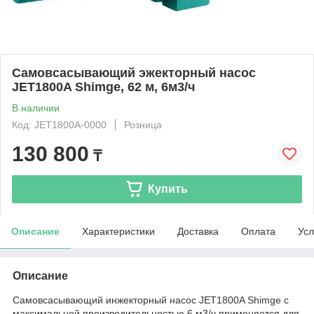
Самовсасывающий эжекторный насос
JET1800A Shimge, 62 м, 6м3/ч
В наличии
Код: JET1800A-0000
Розница
130 800
₸
Купить
Описание
Характеристики
Доставка
Оплата
Усл
Описание
Самовсасывающий инжекторный насос JET1800A Shimge с
максимальной производительностью 6 м3/ч применяется для