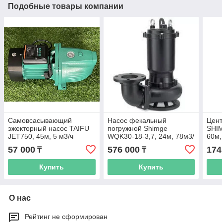
Подобные товары компании
Самовсасывающий
Насос фекальный
Цен
эжекторный насос TAIFU
погружной Shimge
SHI
JET750, 45м, 5 м3/ч
WQK30-18-3,7, 24м, 78м3/
60м,
ч
57 000
576 000
174
₸
₸
Купить
Купить
О нас
Рейтинг не сформирован