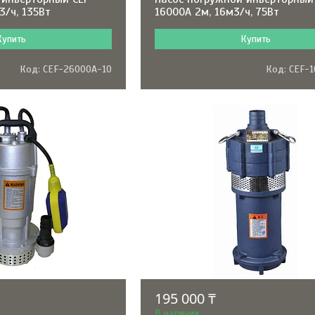
3/ч, 135Вт
16000A 2м, 16м3/ч, 75Вт
Купить
Купить
CEF-26000A-10
CEF-
195 000 ₸
В наличии