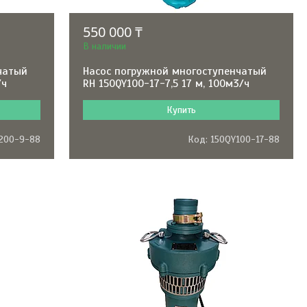
550 000 ₸
В наличии
чатый
Насос погружной многоступенчатый
/ч
RH 150QY100-17-7,5 17 м, 100м3/ч
Купить
200-9-88
150QY100-17-88