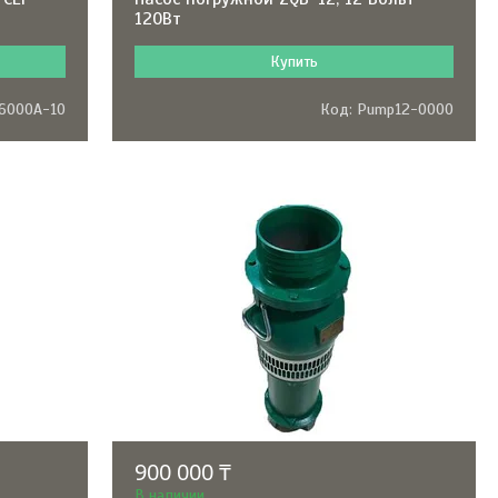
120Вт
Купить
16000A-10
Pump12-0000
900 000 ₸
В наличии