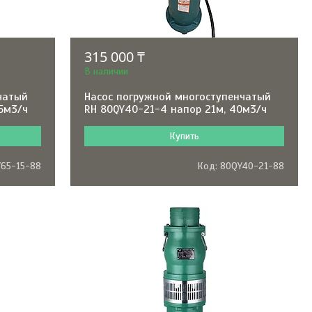
315 000 ₸
В наличии
чатый
Насос погружной многоступенчатый
65м3/ч
RH 80QY40-21-4 напор 21м, 40м3/ч
Купить
Y65-15-88
80QY40-21-88