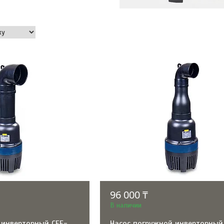
96 000 ₸
В наличии
 инверторный CEF-
Насос погружной инверторный