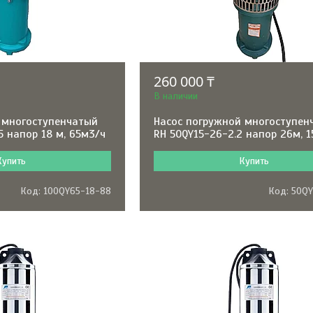
260 000 ₸
В наличии
 многоступенчатый
Насос погружной многоступен
5 напор 18 м, 65м3/ч
RH 50QY15-26-2.2 напор 26м, 
Купить
Купить
100QY65-18-88
50QY