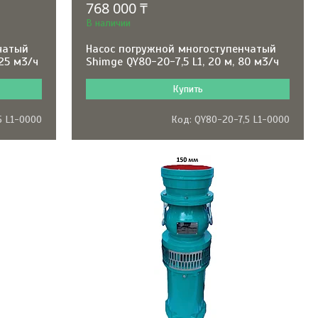
768 000 ₸
В наличии
чатый
Насос погружной многоступенчатый
125 м3/ч
Shimge QY80-20-7,5 L1, 20 м, 80 м3/ч
Купить
5 L1-0000
QY80-20-7,5 L1-0000