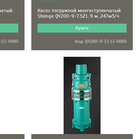
чатый
Насос погружной многоступенчатый
Shimge QY200-9-7,5Z1, 9 м, 247м3/ч
Купить
-1,5-0000
QY200-9-7,5 L1-0000