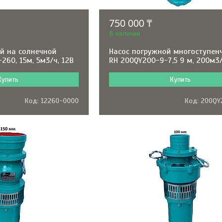
750 000 ₸
В наличии
й на солнечной
Насос погружной многоступен
260, 15м, 5м3/ч, 12В
RH 200QY200-9-7,5 9 м, 200м3
Купить
Купить
12260-0000
200QY