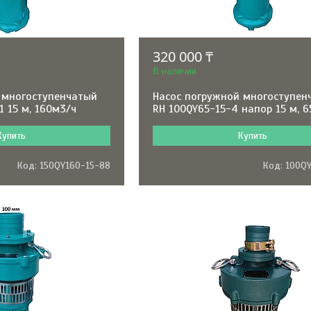
320 000 ₸
В наличии
 многоступенчатый
Насос погружной многоступен
1 15 м, 160м3/ч
RH 100QY65-15-4 напор 15 м, 
Купить
Купить
150QY160-15-88
100Q