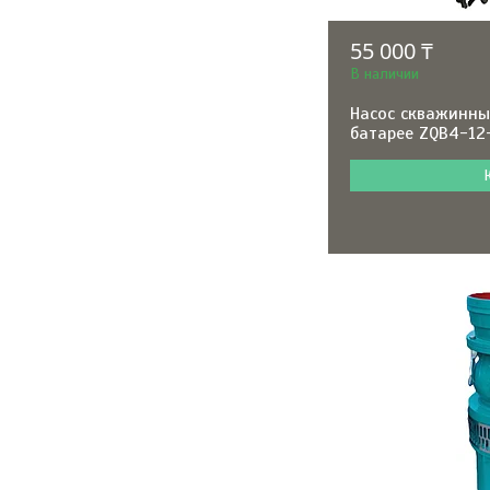
55 000 ₸
В наличии
Насос скважинны
батарее ZQB4-12-