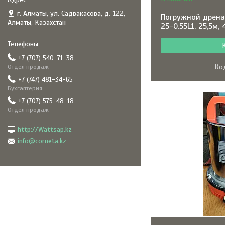
г. Алматы, ул. Садвакасова, д. 122,
Погружной дрена
Алматы, Казахстан
25-0.55L1, 25,5м,
+7 (707) 540-71-38
Отдел продаж
+7 (747) 481-34-65
Бухгалтерия
+7 (707) 575-48-18
Отдел продаж
http://Wattsap.kz
info@corneta.kz