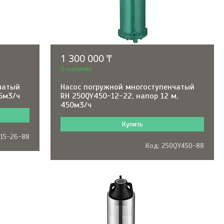
1 300 000 ₸
В наличии
чатый
Насос погружной многоступенчатый
15м3/ч
RH 250QY450-12-22, напор 12 м,
450м3/ч
Купить
15-26-88
250QY450-88